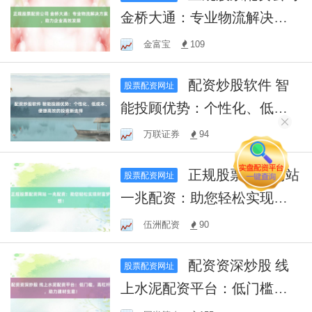
金桥大通：专业物流解决方
案，助力企业高效发展
金富宝
109
配资炒股软件 智
股票配资网址
能投顾优势：个性化、低成
本、便捷高效的投资新选择
万联证券
94
正规股票配资网站
股票配资网址
一兆配资：助您轻松实现财
富梦想！
伍洲配资
90
配资资深炒股 线
股票配资网址
上水泥配资平台：低门槛，
高杠杆，助力建材生意！