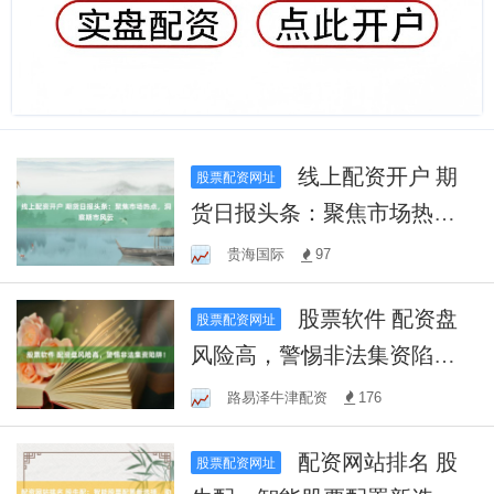
线上配资开户 期
股票配资网址
货日报头条：聚焦市场热
点，洞察期市风云
贵海国际
97
股票软件 配资盘
股票配资网址
风险高，警惕非法集资陷
阱！
路易泽牛津配资
176
配资网站排名 股
股票配资网址