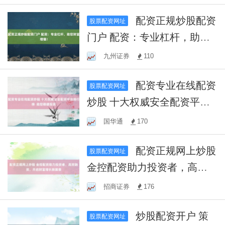
配资正规炒股配资
股票配资网址
门户 配资：专业杠杆，助您
财富增值！
九州证券
110
配资专业在线配资
股票配资网址
炒股 十大权威安全配资平台
排行榜 助您稳健投资
国华通
170
配资正规网上炒股
股票配资网址
金控配资助力投资者，高效
融资，开启财富增长新篇章
招商证券
176
炒股配资开户 策
股票配资网址