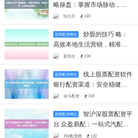
略操盘：掌握市场脉动，精
准决策，引领投资新风向
恒日升
190
炒股的技巧 略：
股票配资网址
高效本地生活营销，精准获
客增长！
新恒生
109
线上股票配资软件
股票配资网址
银行配资渠道：安全稳健的
投资选择
金马配资
168
智沪深股票配资平
股票配资网址
台 众盈易配：一站式汽配解
决方案，省时省力更省心！
360配资网
130