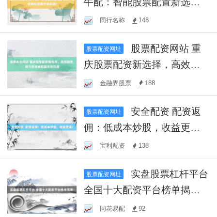
牛配：智能股票配置新选
择，助您轻松把握市场机
同行名称
148
遇！
股票配资网站 重
股票配资网址
庆股票配资新选择，高效融
资，助力投资者把握市场机
金融界股票
188
遇
安全配资 配资返
股票配资网址
佣：低成本炒股，收益更
高！
宝利配资
138
实盘股票杠杆平台
股票配资网址
全国十大配资平台榜单揭
晓！
同花易配
92