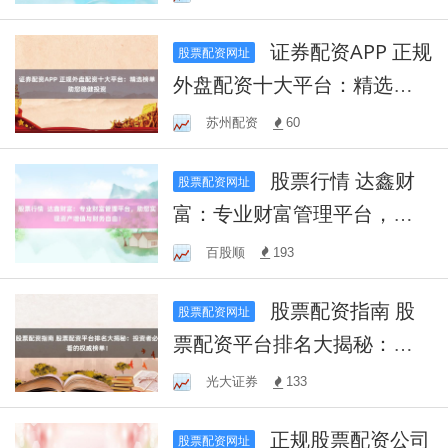
证券配资APP 正规
股票配资网址
外盘配资十大平台：精选榜
单助您稳健投资
苏州配资
60
股票行情 达鑫财
股票配资网址
富：专业财富管理平台，助
您实现资产增值与财务自
百股顺
193
由！
股票配资指南 股
股票配资网址
票配资平台排名大揭秘：投
资者必看的权威榜单！
光大证券
133
正规股票配资公司
股票配资网址