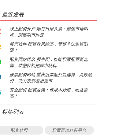
最近发表
线上配资开户 期货日报头条：聚焦市场热
1
点，洞察期市风云
股票软件 配资盘风险高，警惕非法集资陷
2
阱！
配资网站排名 股牛配：智能股票配置新选
3
择，助您轻松把握市场机
股票配资网站 重庆股票配资新选择，高效融
4
资，助力投资者把握市
安全配资 配资返佣：低成本炒股，收益更
5
高！
标签列表
配资炒股
股票百倍杠杆平台