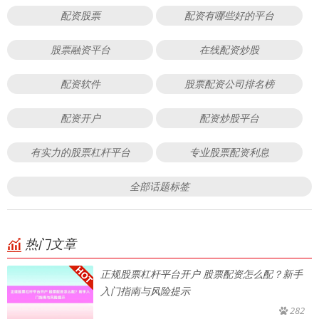
配资股票
配资有哪些好的平台
股票融资平台
在线配资炒股
配资软件
股票配资公司排名榜
配资开户
配资炒股平台
有实力的股票杠杆平台
专业股票配资利息
全部话题标签
热门文章
正规股票杠杆平台开户 股票配资怎么配？新手
入门指南与风险提示
282