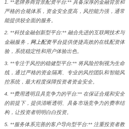
1. **老牌券商背景配资平台:** 具备深厚的金融背景和
严格的合规体系，资金安全度高，风控能力强，通常
能提供较全面的服务。
2. **科技金融创新型平台:** 融合先进的互联网技术与
网上配资平台
金融服务，
提供便捷高效的在线配资体
验，系统稳定性和用户体验出色。
3. **专注于风控的稳健型平台:** 将风险控制视为生命
线，通过严格的资金隔离、专业的风控团队和智能风
控系统，最大程度保障投资者资金安全。
4. **费用透明且具竞争力的平台:** 在保证合规和安全
的前提下，提供清晰透明、具备市场竞争力的费率结
构，让投资者明明白白投资。
5. **服务体系完善的客户导向型平台:** 注重投资者教