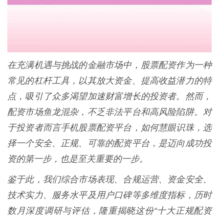
在充满机遇与挑战的金融市场中，股票配资作为一种
常见的杠杆工具，以其放大资金、提高收益潜力的特
点，吸引了众多渴望加速财富增长的投资者。然而，
配资市场鱼龙混杂，不乏非法平台和高风险陷阱。对
于投资者而言手机股票配资平台，如何慧眼识珠，选
择一个安全、正规、可靠的配资平台，是迈向成功投
资的第一步，也是至关重要的一步。
鉴于此，我们综合市场表现、合规运营、资金安全、
技术实力、服务水平及用户口碑等多维度指标，历时
数月深度调研与评估，隆重揭晓这份“十大正规配资