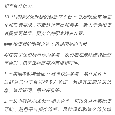
和平台公信力。
10. **持续优化升级的创新型平台:** 积极响应市场变
化和监管要求，不断迭代产品和服务，致力于为投资
者提供更优质、更安全的配资解决方案。
### 投资者的明智之选：超越榜单的思考
即使有了这份榜单作为参考，投资者在最终选择配资
平台时，仍需保持高度的审慎和理性。
1. **实地考察与验证:** 榜单仅供参考，条件允许下，
最好对意向平台进行多方验证，包括其工商注册信
息、资质证明、用户评价等。
2. **从小额起步试水:** 初次合作，可以先从小额配资
开始，熟悉平台操作流程、风控规则和资金流转情