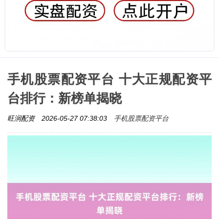
手机股票配资平台 十大正规配资平
台排行：新榜单揭晓
手机股票配资平台
旺润配资
2026-05-27 07:38:03