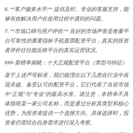
6. **客户服务水平:** 提供及时、专业的客服支持，能
够有效解决用户在使用过程中遇到的问题。
7. **市场口碑与用户评价:** 良好的市场声誉是衡量平
台可靠性的重要指标手机股票配资平台，真实的投资
者评价往往能反映平台的真实运营状况。
### 新榜单揭晓：十大正规配资平台（类型与特征）
基于上述严苛标准，我们梳理出以下几类在行业中表
现卓越、备受认可的配资平台，它们代表了当前市场
中“正规”与“专业”的最高水准。请注意，本榜单不具
体指明某一家公司名称，而是通过分析其类型和核心
优势，为投资者提供一个选择方向。具体选择时，投
资者仍需结合自身需求进行深入考察。