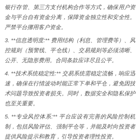
银行存管、第三方支付机构合作等方式，确保用户资
金与平台自有资金分离，保障资金独立性和安全性。
严禁平台挪用客户资金。
3. **信息透明度:** 费用结构（利息、管理费等）、风
控规则（预警线、平仓线）、交易规则等必须清晰、
公开、无隐形费用。合同条款应详尽且公平。
4. **技术系统稳定性:** 交易系统需稳定流畅，响应迅
速，确保在行情波动时能正常下单和平仓，避免因技
术问题导致投资者损失。同时，数据安全和隐私保护
也至关重要。
5. **专业风控体系:** 平台应设有完善的风险控制机
制，包括风险评估、强制平仓等，并能及时向投资者
提供风险提示和教育，引导投资者理性投资。