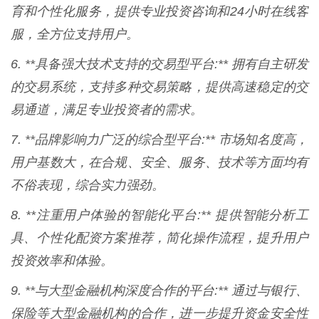
育和个性化服务，提供专业投资咨询和24小时在线客
服，全方位支持用户。
6. **具备强大技术支持的交易型平台:** 拥有自主研发
的交易系统，支持多种交易策略，提供高速稳定的交
易通道，满足专业投资者的需求。
7. **品牌影响力广泛的综合型平台:** 市场知名度高，
用户基数大，在合规、安全、服务、技术等方面均有
不俗表现，综合实力强劲。
8. **注重用户体验的智能化平台:** 提供智能分析工
具、个性化配资方案推荐，简化操作流程，提升用户
投资效率和体验。
9. **与大型金融机构深度合作的平台:** 通过与银行、
保险等大型金融机构的合作，进一步提升资金安全性