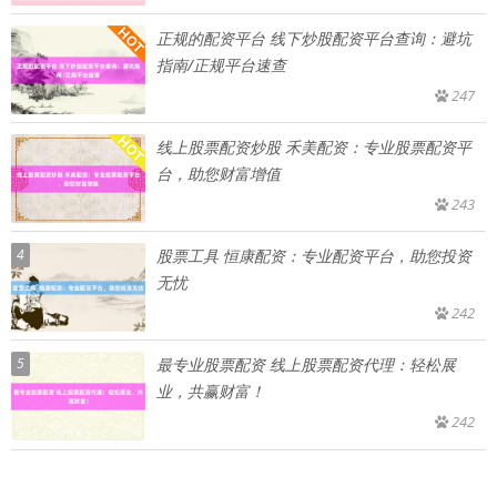
正规的配资平台 线下炒股配资平台查询：避坑
指南/正规平台速查
247
线上股票配资炒股 禾美配资：专业股票配资平
台，助您财富增值
243
4
股票工具 恒康配资：专业配资平台，助您投资
无忧
242
5
最专业股票配资 线上股票配资代理：轻松展
业，共赢财富！
242