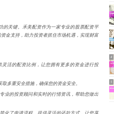
功的关键。禾美配资作为一家专业的股票配资平
的资金支持，助力投资者抓住市场机遇，实现财富
4
资提供灵活的配资比例，让您拥有更多的资金进行投
5
配资采取多重安全措施，确保您的资金安全。
资提供专业的投资顾问和实时的行情资讯，帮助您做出
美配资简化了申请流程，提供灵活的还款方式，让您享