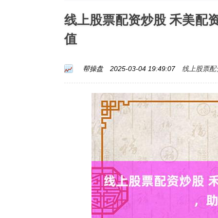
线上股票配资炒股 禾美配
值
线上股票配
帮操盘
2025-03-04 19:49:07