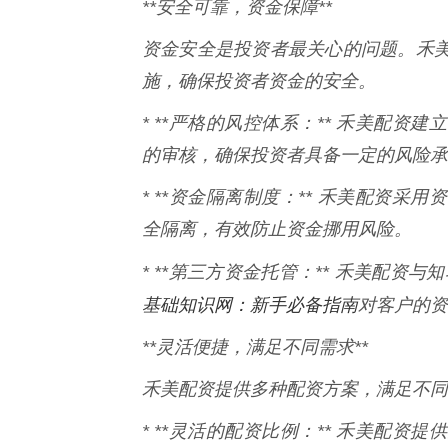
**安全可靠，资金保障**
资金安全是投资者最关心的问题。禾
施，确保投资者资金的安全。
* **严格的风控体系：** 禾美配
的审核，确保投资者具备一定的风险承
* **资金隔离制度：** 禾美配资
全隔离，有效防止资金挪用风险。
* **第三方资金托管：** 禾美配资
基础知识网：新手必备指南
对客户的资
**灵活便捷，满足不同需求**
禾美配资提供多种配资方案，满足不同
* **灵活的配资比例：** 禾美配