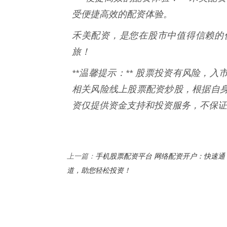
受便捷高效的配资体验。
禾美配资，是您在股市中值得信赖的
旅！
**温馨提示：** 股票投资有风险，
相关风险线上股票配资炒股，根据自
资仅提供资金支持和投资服务，不保证
手机股票配资平台 网络配资开户：快速通
上一篇：
道，助您轻松投资！