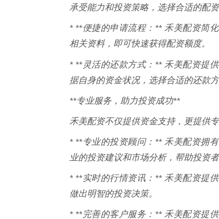
承受能力和投资策略，选择合适的配资
* **便捷的申请流程：** 禾美配
相关资料，即可快速获得配资额度。
* **灵活的还款方式：** 禾美配资
据自身的资金状况，选择合适的还款方
**专业服务，助力投资成功**
禾美配资不仅提供资金支持，更提供专
* **专业的投资顾问：** 禾美配
业的投资建议和市场分析，帮助投资者
* **实时的行情资讯：** 禾美配
做出明智的投资决策。
* **完善的客户服务：** 禾美配