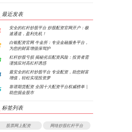
最近发表
安全的杠杆炒股平台 炒股配资官网开户：极
1
速通道，盈利先机！
白银配资官网 牛金所：专业金融服务平台，
2
为您的财富增值保驾护
杠杆炒股亏损 揭秘劣后配资风险：投资者需
3
谨慎应对高杠杆诱惑
最安全的杠杆炒股平台 专业配资，助您财富
4
增值，轻松实现投资梦
靠谱期货配资 全国十大配资平台权威榜单 |
5
助您掘金股市
标签列表
股票网上配资
网络炒股杠杆平台