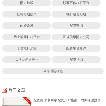
配资炒股
股票百倍杠杆平台
杠杆炒股股票
杠杆融资炒股
配资论坛
配资查询
网上股票杠杆平台
正规股票配资公司
十倍杠杆炒股
配资平台开户
买股票怎么开户
配资咨询
全部话题标签
热门文章
配资网 最新可靠配资开户指南，助你稳健投资