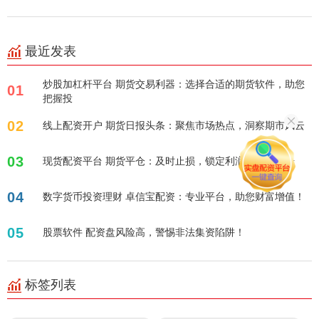
最近发表
炒股加杠杆平台 期货交易利器：选择合适的期货软件，助您
01
把握投
02
线上配资开户 期货日报头条：聚焦市场热点，洞察期市风云
03
现货配资平台 期货平仓：及时止损，锁定利润的关键一步
04
数字货币投资理财 卓信宝配资：专业平台，助您财富增值！
05
股票软件 配资盘风险高，警惕非法集资陷阱！
标签列表