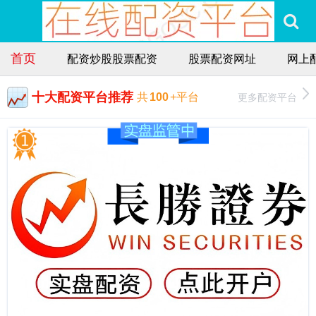
首页
配资炒股股票配资
股票配资网址
网上
十大配资平台推荐
更多配资平台
共
100
+平台