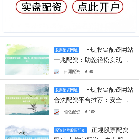
正规股票配资网站
股票配资网址
一兆配资：助您轻松实现财
富梦想！
伍洲配资
90
正规股票配资网站
股票配资网址
合法配资平台推荐：安全可
靠，助您投资！
佰亿配资
168
正规股票配资
配资炒股股票配资