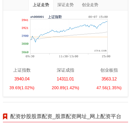
上证走势
深证走势
创业走势
上证指数
深证成指
创业板指
3940.04
14311.01
3563.12
39.69
(1.02%)
200.89
(1.42%)
47.56
(1.35%)
配资炒股股票配资_股票配资网址_网上配资平台